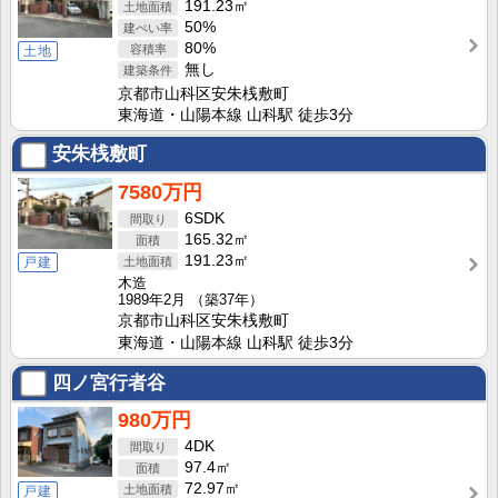
191.23㎡
50%
80%
土地
無し
京都市山科区安朱桟敷町
東海道・山陽本線 山科駅 徒歩3分
安朱桟敷町
7580万円
6SDK
165.32㎡
191.23㎡
戸建
木造
1989年2月
（築37年）
京都市山科区安朱桟敷町
東海道・山陽本線 山科駅 徒歩3分
四ノ宮行者谷
980万円
4DK
97.4㎡
72.97㎡
戸建