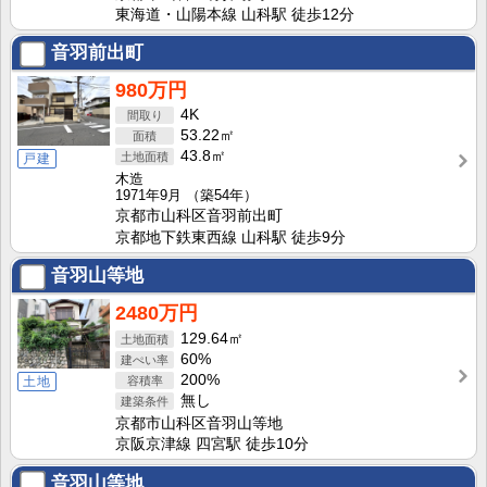
東海道・山陽本線 山科駅 徒歩12分
音羽前出町
980万円
4K
53.22㎡
43.8㎡
戸建
木造
1971年9月
（築54年）
京都市山科区音羽前出町
京都地下鉄東西線 山科駅 徒歩9分
音羽山等地
2480万円
129.64㎡
60%
200%
土地
無し
京都市山科区音羽山等地
京阪京津線 四宮駅 徒歩10分
音羽山等地