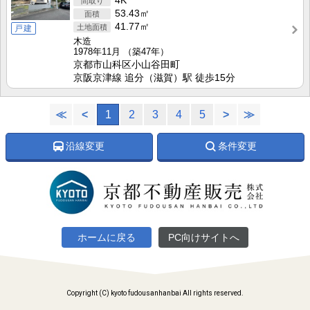
4K
53.43㎡
41.77㎡
戸建
木造
1978年11月
（築47年）
京都市山科区小山谷田町
京阪京津線 追分（滋賀）駅 徒歩15分
≪
<
1
2
3
4
5
>
≫
沿線変更
条件変更
ホームに戻る
PC向けサイトへ
Copyright (C) kyoto fudousanhanbai All rights reserved.