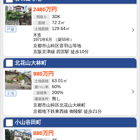
2480万円
3DK
72.2㎡
129.64㎡
戸建
木造
1971年6月
（築55年）
京都市山科区音羽山等地
京阪京津線 四宮駅 徒歩10分
北花山大林町
980万円
63.01㎡
60%
200%
土地
無し
京都市山科区北花山大林町
京都地下鉄東西線 御陵駅 徒歩21分
小山谷田町
880万円