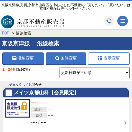
京阪京津線,売買,京都市山科区を中心とした不動産の「売りたい」「買いたい」は
京都不動産販売へお任せ下さい。
メ
TOP
沿線検索
京阪京津線 沿線検索
沿線変更
条件変更
表示変更
1
24
～
件目
(247件)
↓チェックしてお問合せ
メイツ京都山科【会員限定】
----
----
----
----
----
----