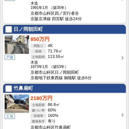
木造
1991年1月
（築35年）
京都市山科区四ノ宮行者谷
京阪京津線 四宮駅 徒歩24分
日ノ岡朝田町
850万円
4K
71.76㎡
113.55㎡
戸建
木造
1973年1月
（築53年）
京都市山科区日ノ岡朝田町
京都地下鉄東西線 御陵駅 徒歩6分
竹鼻扇町
2180万円
86.8㎡
60%
160%
土地
有り
京都市山科区竹鼻扇町