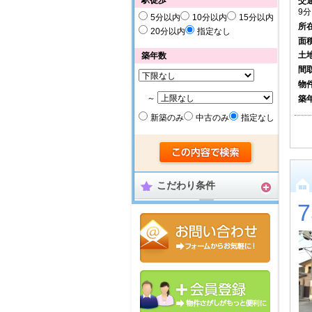
駅徒歩
交
9分
5分以内
10分以内
15分以内
所
20分以内
指定なし
面
土
築年数
間
物
～
築
新築のみ
中古のみ
指定なし
こだわり条件