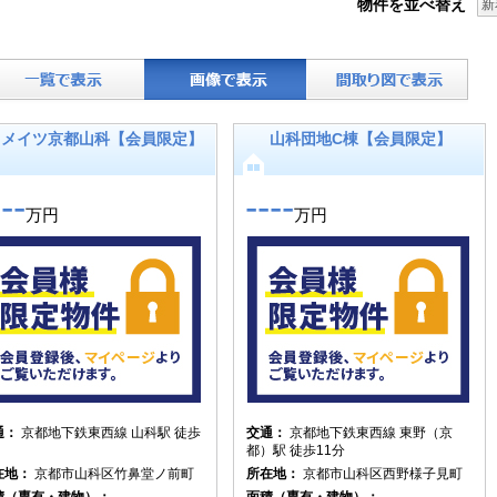
物件を並べ替え
新
メイツ京都山科【会員限定】
山科団地C棟【会員限定】
---
----
万円
万円
通：
京都地下鉄東西線 山科駅 徒歩
交通：
京都地下鉄東西線 東野（京
都）駅 徒歩11分
在地：
京都市山科区竹鼻堂ノ前町
所在地：
京都市山科区西野様子見町
積（専有・建物）：
----
面積（専有・建物）：
----