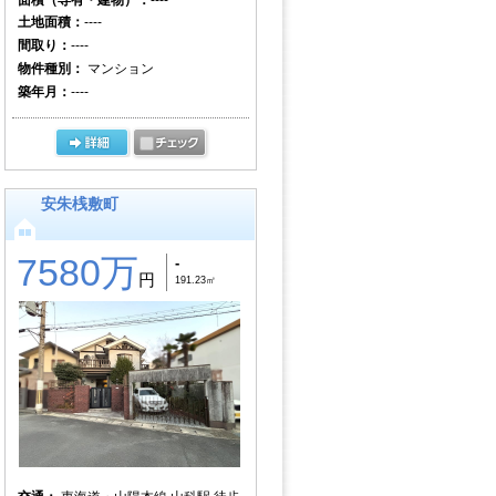
土地面積：
----
間取り：
----
物件種別：
マンション
築年月：
----
安朱桟敷町
7580万
-
円
191.23㎡