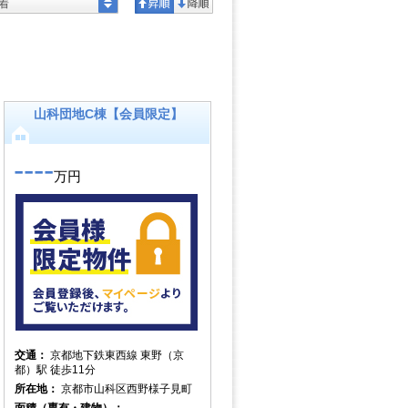
着
山科団地C棟【会員限定】
----
万円
交通：
京都地下鉄東西線 東野（京
都）駅 徒歩11分
所在地：
京都市山科区西野様子見町
面積（専有・建物）：
----