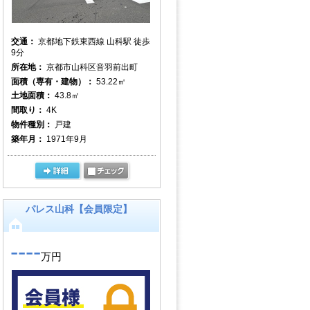
交通：
京都地下鉄東西線 山科駅 徒歩
9分
所在地：
京都市山科区音羽前出町
面積（専有・建物）：
53.22㎡
土地面積：
43.8㎡
間取り：
4K
物件種別：
戸建
築年月：
1971年9月
パレス山科【会員限定】
----
万円