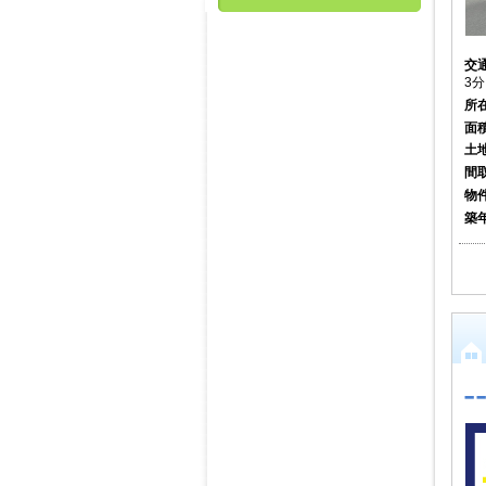
交
3分
所
面
土
間
物
築
-