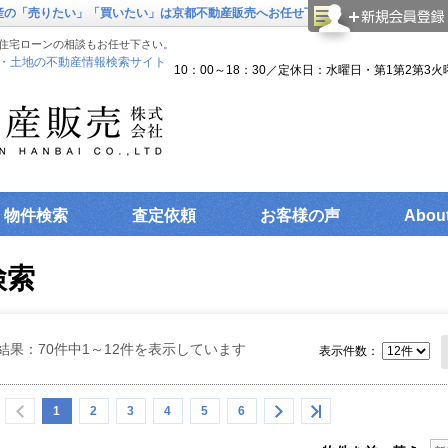
動産の「売りたい」「買いたい」は京都不動産販売へお任せ下さい。
住宅ローンの相談もお任せ下さい。
・土地の不動産情報検索サイト
10：00～18：30／定休日：水曜日・第1第2第3火
物件検索
査定依頼
お客様の声
Abou
検索
結果：70件中1～12件を表示しています
表示件数：
1
2
3
4
5
6