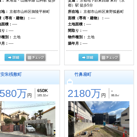
通：
東海道・山陽本線 山科駅 徒歩
交通：
京都地下鉄東西線 東野（京
都）駅 徒歩5分
在地：
京都市山科区御陵平林町
所在地：
京都市山科区東野狐藪町
積（専有・建物）：
----
面積（専有・建物）：
----
地面積：
----
土地面積：
----
取り：
----
間取り：
----
件種別：
土地
物件種別：
土地
年月：
----
築年月：
----
安朱桟敷町
竹鼻扇町
7580万
2180万
6SDK
-
円
円
165.32㎡
86.8㎡