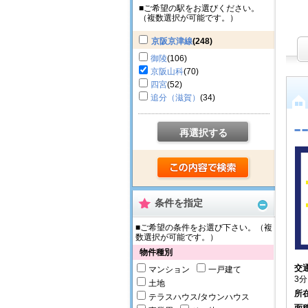
■ご希望の駅をお選びください。
（複数選択が可能です。）
京阪京津線
(248)
御陵
(106)
京阪山科
(70)
四宮
(52)
追分（滋賀）
(34)
-
再選択する
条件を指定
■ご希望の条件をお選び下さい。（複
数選択が可能です。）
物件種別
交
マンション
一戸建て
3分
土地
所
テラスハウス/タウンハウス
面