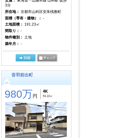
交通：
東海道・山陽本線 山科駅 徒歩
3分
所在地：
京都市山科区安朱桟敷町
面積（専有・建物）：
-
土地面積：
191.23㎡
間取り：
-
物件種別：
土地
築年月：
-
音羽前出町
980万
4K
円
53.22㎡