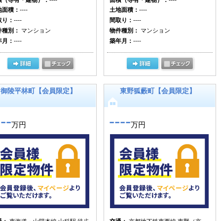
地面積：
----
土地面積：
----
取り：
----
間取り：
----
件種別：
マンション
物件種別：
マンション
年月：
----
築年月：
----
御陵平林町【会員限定】
東野狐藪町【会員限定】
---
----
万円
万円