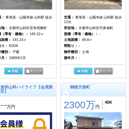
通：
東海道・山陽本線 山科駅 徒歩
交通：
東海道・山陽本線 山科駅 徒歩
12分
在地：
京都市山科区安朱桟敷町
所在地：
京都市山科区竹鼻扇町
積（専有・建物）：
165.32㎡
面積（専有・建物）：
-
地面積：
191.23㎡
土地面積：
86.8㎡
取り：
6SDK
間取り：
-
件種別：
戸建
物件種別：
土地
年月：
1989年2月
築年月：
-
進和山科ハイライフ【会員限
御陵天徳町
定】
---
2300万
4DK
万円
円
-