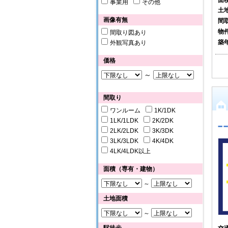
事業用
その他
土
画像有無
間
物
間取り図あり
築
外観写真あり
価格
～
間取り
ワンルーム
1K/1DK
-
1LK/1LDK
2K/2DK
2LK/2LDK
3K/3DK
3LK/3LDK
4K/4DK
4LK/4LDK以上
面積（専有・建物）
～
土地面積
～