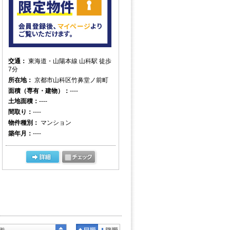
交通：
東海道・山陽本線 山科駅 徒歩
7分
所在地：
京都市山科区竹鼻堂ノ前町
面積（専有・建物）：
----
土地面積：
----
間取り：
----
物件種別：
マンション
築年月：
----