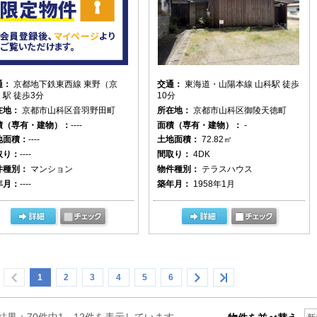
通：
京都地下鉄東西線 東野（京
交通：
東海道・山陽本線 山科駅 徒歩
駅 徒歩3分
10分
在地：
京都市山科区音羽野田町
所在地：
京都市山科区御陵天徳町
積（専有・建物）：
----
面積（専有・建物）：
-
地面積：
----
土地面積：
72.82㎡
取り：
----
間取り：
4DK
件種別：
マンション
物件種別：
テラスハウス
年月：
----
築年月：
1958年1月
1
2
3
4
5
6