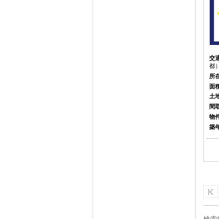
交
都）
所
面
土
間
物
築