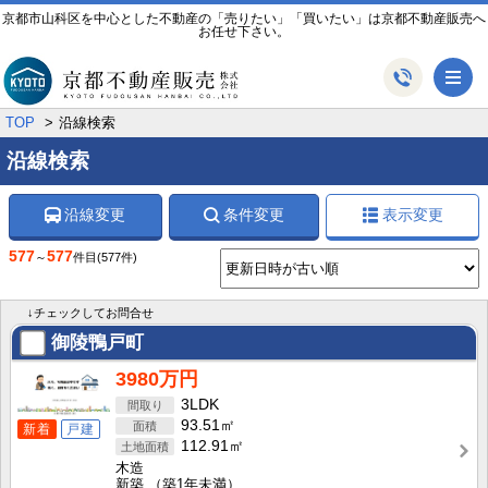
京都市山科区を中心とした不動産の「売りたい」「買いたい」は京都不動産販売へ
お任せ下さい。
メ
TOP
沿線検索
沿線検索
沿線変更
条件変更
表示変更
577
577
～
件目
(577件)
↓チェックしてお問合せ
御陵鴨戸町
3980万円
3LDK
93.51㎡
新着
戸建
112.91㎡
木造
新築
（築1年未満）