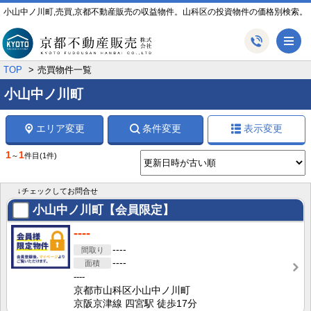
小山中ノ川町,売買,京都不動産販売の収益物件。山科区の投資物件の価格別検索。
メ
TOP
売買物件一覧
小山中ノ川町
エリア変更
条件変更
表示変更
1
1
～
件目
(1件)
↓チェックしてお問合せ
小山中ノ川町【会員限定】
----
----
----
----
京都市山科区小山中ノ川町
京阪京津線 四宮駅 徒歩17分