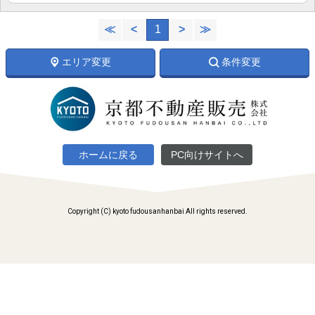
≪
<
1
>
≫
エリア変更
条件変更
ホームに戻る
PC向けサイトへ
Copyright (C) kyoto fudousanhanbai All rights reserved.