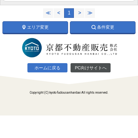
≪
<
1
>
≫
エリア変更
条件変更
ホームに戻る
PC向けサイトへ
Copyright (C) kyoto fudousanhanbai All rights reserved.