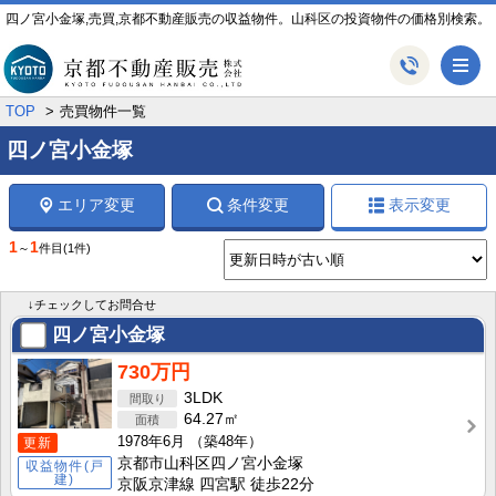
四ノ宮小金塚,売買,京都不動産販売の収益物件。山科区の投資物件の価格別検索。
メ
TOP
売買物件一覧
四ノ宮小金塚
エリア変更
条件変更
表示変更
1
1
～
件目
(1件)
↓チェックしてお問合せ
四ノ宮小金塚
730万円
3LDK
64.27㎡
1978年6月
（築48年）
更新
京都市山科区四ノ宮小金塚
収益物件(戸
建)
京阪京津線 四宮駅 徒歩22分