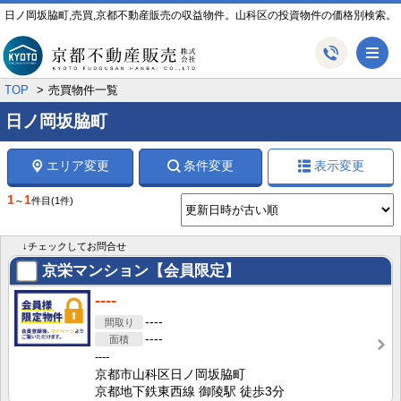
日ノ岡坂脇町,売買,京都不動産販売の収益物件。山科区の投資物件の価格別検索。
メ
TOP
売買物件一覧
日ノ岡坂脇町
エリア変更
条件変更
表示変更
1
1
～
件目
(1件)
↓チェックしてお問合せ
京栄マンション【会員限定】
----
----
----
----
京都市山科区日ノ岡坂脇町
京都地下鉄東西線 御陵駅 徒歩3分