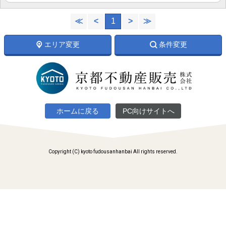
≪
<
1
>
≫
エリア変更
条件変更
ホームに戻る
PC向けサイトへ
Copyright (C) kyoto fudousanhanbai All rights reserved.