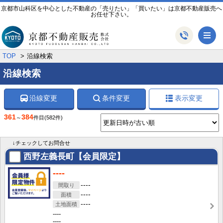
京都市山科区を中心とした不動産の「売りたい」「買いたい」は京都不動産販売へ
お任せ下さい。
メ
TOP
沿線検索
沿線検索
沿線変更
条件変更
表示変更
361
384
～
件目
(582件)
↓チェックしてお問合せ
西野左義長町【会員限定】
----
----
----
----
----
----