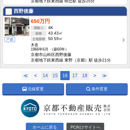
京都地下鉄東西線 椥辻駅 徒歩25分
西野後藤
650万円
4K
43.43㎡
50.59㎡
戸建
木造
1966年6月
（築60年）
京都市山科区西野後藤
京都地下鉄東西線 東野（京都）駅 徒歩21分
≪
<
14
15
16
17
18
>
≫
沿線変更
条件変更
ホームに戻る
PC向けサイトへ