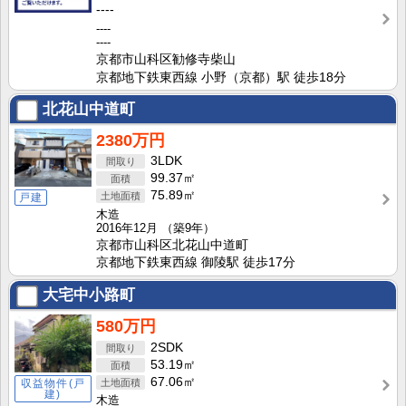
----
----
----
京都市山科区勧修寺柴山
京都地下鉄東西線 小野（京都）駅 徒歩18分
北花山中道町
2380万円
3LDK
99.37㎡
75.89㎡
戸建
木造
2016年12月
（築9年）
京都市山科区北花山中道町
京都地下鉄東西線 御陵駅 徒歩17分
大宅中小路町
580万円
2SDK
53.19㎡
67.06㎡
収益物件(戸
建)
木造