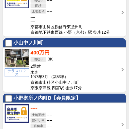
----
----
----
----
----
京都市山科区勧修寺東堂田町
京都地下鉄東西線 小野（京都）駅 徒歩12分
小山中ノ川町
400万円
3K
2階建
テラスハウ
木造
ス
1973年3月
（築53年）
京都市山科区小山中ノ川町
京阪京津線 四宮駅 徒歩17分
小野御所ノ内町B【会員限定】
----
----
----
----