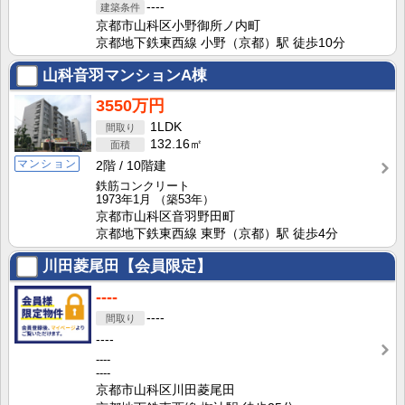
----
京都市山科区小野御所ノ内町
京都地下鉄東西線 小野（京都）駅 徒歩10分
山科音羽マンションA棟
3550万円
1LDK
132.16㎡
マンション
2階
10階建
鉄筋コンクリート
1973年1月
（築53年）
京都市山科区音羽野田町
京都地下鉄東西線 東野（京都）駅 徒歩4分
川田菱尾田【会員限定】
----
----
----
----
----
京都市山科区川田菱尾田