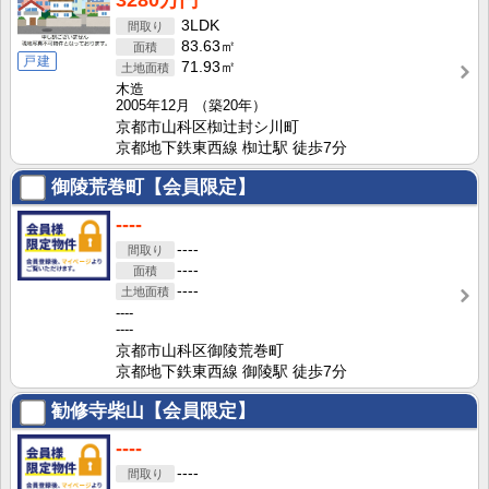
3280万円
3LDK
83.63㎡
戸建
71.93㎡
木造
2005年12月
（築20年）
京都市山科区椥辻封シ川町
京都地下鉄東西線 椥辻駅 徒歩7分
御陵荒巻町【会員限定】
----
----
----
----
----
----
京都市山科区御陵荒巻町
京都地下鉄東西線 御陵駅 徒歩7分
勧修寺柴山【会員限定】
----
----