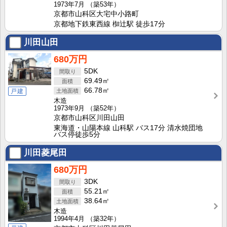
1973年7月
（築53年）
京都市山科区大宅中小路町
京都地下鉄東西線 椥辻駅 徒歩17分
川田山田
680万円
5DK
69.49㎡
66.78㎡
戸建
木造
1973年9月
（築52年）
京都市山科区川田山田
東海道・山陽本線 山科駅 バス17分 清水焼団地
バス停徒歩5分
川田菱尾田
680万円
3DK
55.21㎡
38.64㎡
木造
1994年4月
（築32年）