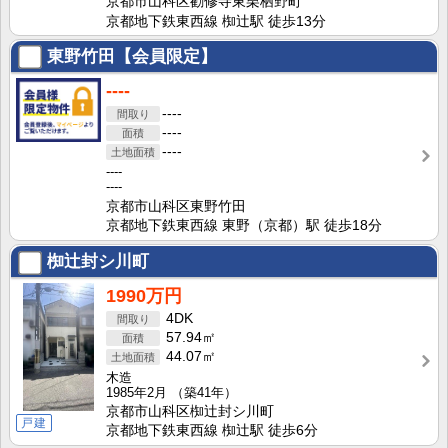
京都市山科区勧修寺東栗栖野町
京都地下鉄東西線 椥辻駅 徒歩13分
東野竹田【会員限定】
----
----
----
----
----
----
京都市山科区東野竹田
京都地下鉄東西線 東野（京都）駅 徒歩18分
椥辻封シ川町
1990万円
4DK
57.94㎡
44.07㎡
木造
1985年2月
（築41年）
京都市山科区椥辻封シ川町
戸建
京都地下鉄東西線 椥辻駅 徒歩6分