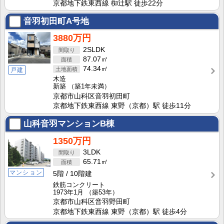
京都地下鉄東西線 椥辻駅 徒歩22分
音羽初田町A号地
3880万円
2SLDK
87.07㎡
74.34㎡
戸建
木造
新築
（築1年未満）
京都市山科区音羽初田町
京都地下鉄東西線 東野（京都）駅 徒歩11分
山科音羽マンションB棟
1350万円
3LDK
65.71㎡
マンション
5階
10階建
鉄筋コンクリート
1973年1月
（築53年）
京都市山科区音羽野田町
京都地下鉄東西線 東野（京都）駅 徒歩4分