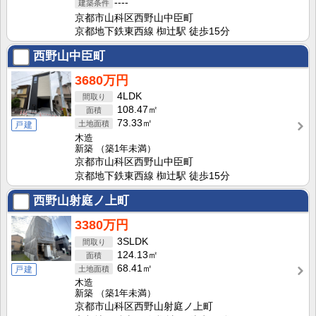
----
京都市山科区西野山中臣町
京都地下鉄東西線 椥辻駅 徒歩15分
西野山中臣町
3680万円
4LDK
108.47㎡
73.33㎡
戸建
木造
新築
（築1年未満）
京都市山科区西野山中臣町
京都地下鉄東西線 椥辻駅 徒歩15分
西野山射庭ノ上町
3380万円
3SLDK
124.13㎡
68.41㎡
戸建
木造
新築
（築1年未満）
京都市山科区西野山射庭ノ上町