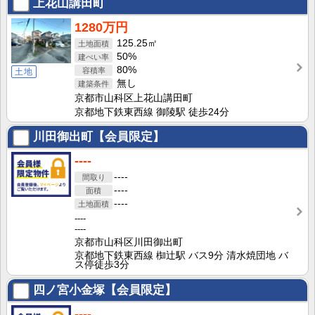
上花山講田町
1280万円
125.25㎡
50%
80%
土地
無し
京都市山科区上花山講田町
京都地下鉄東西線 御陵駅 徒歩24分
川田御出町【会員限定】
----
----
----
----
----
----
京都市山科区川田御出町
京都地下鉄東西線 椥辻駅 バス9分 清水焼団地 バ
ス停徒歩3分
四ノ宮小金塚【会員限定】
----