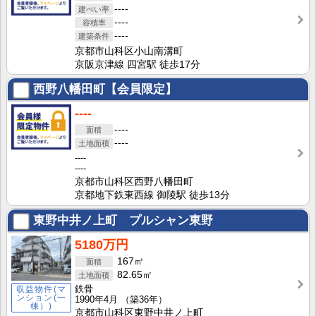
----
----
----
京都市山科区小山南溝町
京阪京津線 四宮駅 徒歩17分
西野八幡田町【会員限定】
----
----
----
----
----
京都市山科区西野八幡田町
京都地下鉄東西線 御陵駅 徒歩13分
東野中井ノ上町 プルシャン東野
5180万円
167㎡
82.65㎡
鉄骨
収益物件(マ
ンション(一
1990年4月
（築36年）
棟）)
京都市山科区東野中井ノ上町