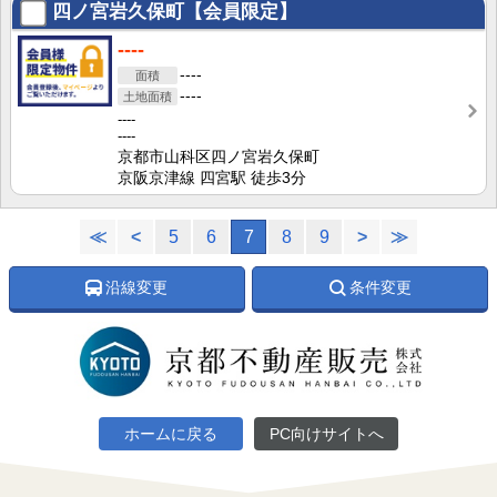
四ノ宮岩久保町【会員限定】
----
----
----
----
----
京都市山科区四ノ宮岩久保町
京阪京津線 四宮駅 徒歩3分
≪
<
5
6
7
8
9
>
≫
沿線変更
条件変更
ホームに戻る
PC向けサイトへ