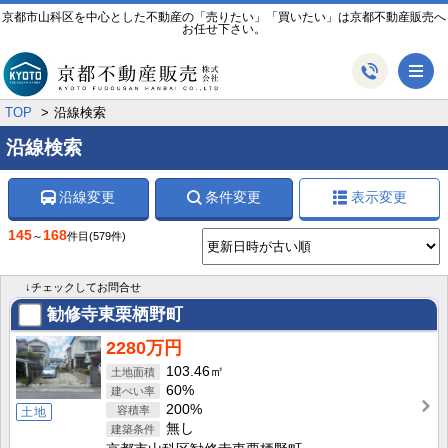
京都市山科区を中心とした不動産の「売りたい」「買いたい」は京都不動産販売へ
お任せ下さい。
メ
TOP
沿線検索
沿線検索
沿線変更
条件変更
表示変更
145
168
～
件目
(579件)
↓チェックしてお問合せ
勧修寺東栗栖野町
2280万円
103.46㎡
60%
200%
土地
無し