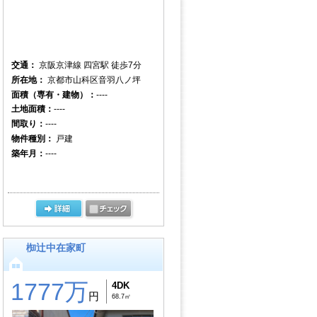
交通：
京阪京津線 四宮駅 徒歩7分
所在地：
京都市山科区音羽八ノ坪
面積（専有・建物）：
----
土地面積：
----
間取り：
----
物件種別：
戸建
築年月：
----
椥辻中在家町
1777万
4DK
円
68.7㎡