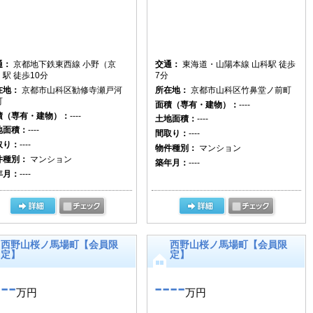
通：
京都地下鉄東西線 小野（京
交通：
東海道・山陽本線 山科駅 徒歩
駅 徒歩10分
7分
在地：
京都市山科区勧修寺瀬戸河
所在地：
京都市山科区竹鼻堂ノ前町
町
面積（専有・建物）：
----
積（専有・建物）：
----
土地面積：
----
地面積：
----
間取り：
----
取り：
----
物件種別：
マンション
件種別：
マンション
築年月：
----
年月：
----
西野山桜ノ馬場町【会員限
西野山桜ノ馬場町【会員限
定】
定】
---
----
万円
万円