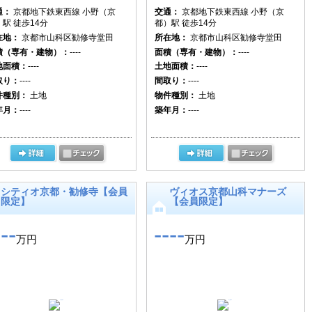
通：
京都地下鉄東西線 小野（京
交通：
京都地下鉄東西線 小野（京
駅 徒歩14分
都）駅 徒歩14分
在地：
京都市山科区勧修寺堂田
所在地：
京都市山科区勧修寺堂田
積（専有・建物）：
----
面積（専有・建物）：
----
地面積：
----
土地面積：
----
取り：
----
間取り：
----
件種別：
土地
物件種別：
土地
年月：
----
築年月：
----
シティオ京都・勧修寺【会員
ヴィオス京都山科マナーズ
限定】
【会員限定】
---
----
万円
万円