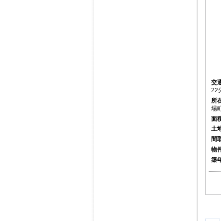
交
22
所
場
面
土
間
物
築