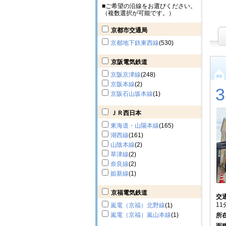
■ご希望の沿線をお選びください。
（複数選択が可能です。）
京都市交通局
京都地下鉄東西線
(530)
京阪電気鉄道
京阪京津線
(248)
京阪本線
(2)
京阪石山坂本線
(1)
ＪＲ西日本
東海道・山陽本線
(165)
湖西線
(161)
山陰本線
(2)
草津線
(2)
奈良線
(2)
姫新線
(1)
京福電気鉄道
交
11
嵐電（京福）北野線
(1)
嵐電（京福）嵐山本線
(1)
所
面