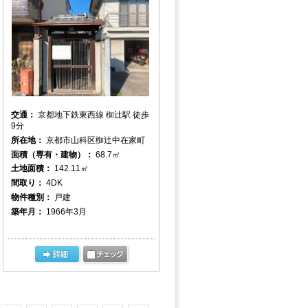
交通：
京都地下鉄東西線 椥辻駅 徒歩
9分
所在地：
京都市山科区椥辻中在家町
面積（専有・建物）：
68.7㎡
土地面積：
142.11㎡
間取り：
4DK
物件種別：
戸建
築年月：
1966年3月