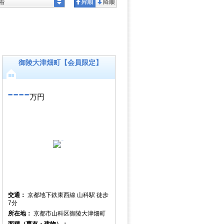
着
御陵大津畑町【会員限定】
----
万円
交通：
京都地下鉄東西線 山科駅 徒歩
7分
所在地：
京都市山科区御陵大津畑町
面積（専有・建物）：
----