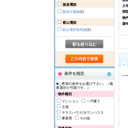
阪急電鉄
土
阪急京都線
(1)
間
物
叡山電鉄
築
叡山電鉄鞍馬線
(1)
駅を絞り込む
-
条件を指定
■ご希望の条件をお選び下さい。（複
数選択が可能です。）
物件種別
マンション
一戸建て
土地
テラスハウス/タウンハウス
事業用
その他