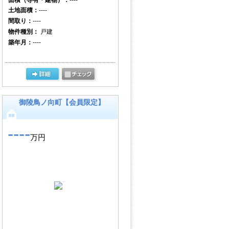
土地面積：
----
間取り：
----
物件種別：
戸建
築年月：
----
御陵鳥ノ向町【会員限定】
----
万円