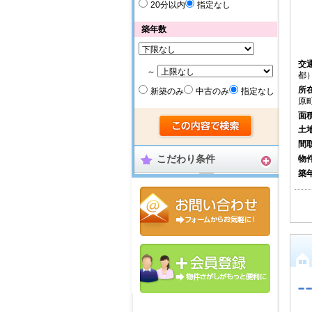
20分以内
指定なし
築年数
交
～
都）
所
新築のみ
中古のみ
指定なし
原
面
土
間
物
こだわり条件
築
-