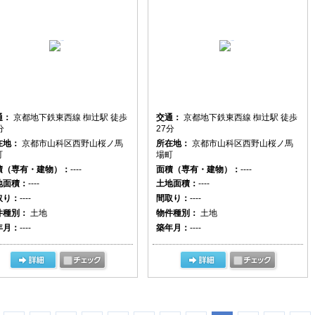
通：
京都地下鉄東西線 椥辻駅 徒歩
交通：
京都地下鉄東西線 椥辻駅 徒歩
分
27分
在地：
京都市山科区西野山桜ノ馬
所在地：
京都市山科区西野山桜ノ馬
町
場町
積（専有・建物）：
----
面積（専有・建物）：
----
地面積：
----
土地面積：
----
取り：
----
間取り：
----
件種別：
土地
物件種別：
土地
年月：
----
築年月：
----