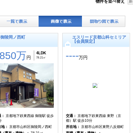
物件を並べ替え
新
御陵岡ノ西町
エスリード京都山科セミリア
【会員限定】
3850万
----
4LDK
円
万円
78.21㎡
通：
京都地下鉄東西線 御陵駅 徒歩
交通：
京都地下鉄東西線 東野（京
分
都）駅 徒歩10分
在地：
京都市山科区御陵岡ノ西町
所在地：
京都市山科区東野八反畑町
積（専有・建物）：
78.21㎡
面積（専有・建物）：
----