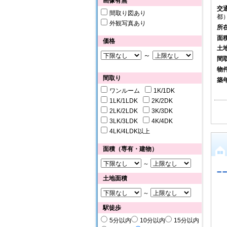
画像有無
交
間取り図あり
都）
外観写真あり
所
面
価格
土
～
間
物
間取り
築
ワンルーム
1K/1DK
1LK/1LDK
2K/2DK
2LK/2LDK
3K/3DK
3LK/3LDK
4K/4DK
4LK/4LDK以上
面積（専有・建物）
～
-
土地面積
～
駅徒歩
5分以内
10分以内
15分以内