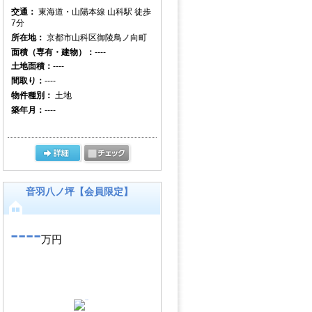
交通：
東海道・山陽本線 山科駅 徒歩
7分
所在地：
京都市山科区御陵鳥ノ向町
面積（専有・建物）：
----
土地面積：
----
間取り：
----
物件種別：
土地
築年月：
----
音羽八ノ坪【会員限定】
----
万円