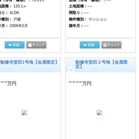
地面積：
120.1㎡
土地面積：
----
取り：
4LDK
間取り：
----
件種別：
戸建
物件種別：
マンション
年月：
2006年2月
築年月：
----
勧修寺堂田1号地【会員限定】
勧修寺堂田２号地【会員限
定】
---
----
万円
万円