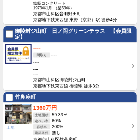
鉄筋コンクリート
1973年1月
（築53年）
京都市山科区音羽野田町
京都地下鉄東西線 東野（京都）駅 徒歩4分
御陵封ジ山町 日ノ岡グリーンテラス 【会員限
定】
----
----
----
----
----
京都市山科区御陵封ジ山町
京都地下鉄東西線 御陵駅 徒歩3分
竹鼻扇町
1360万円
59.33㎡
60%
200%
土地
無し
京都市山科区竹鼻扇町