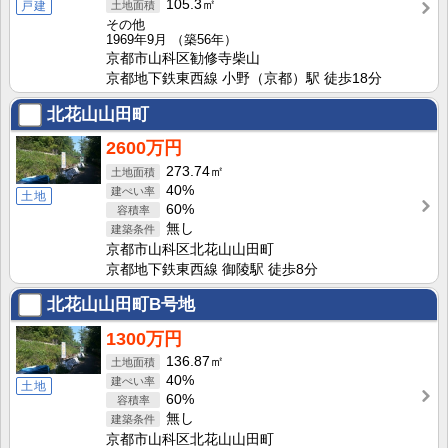
105.3㎡
戸建
その他
1969年9月
（築56年）
京都市山科区勧修寺柴山
京都地下鉄東西線 小野（京都）駅 徒歩18分
北花山山田町
2600万円
273.74㎡
40%
土地
60%
無し
京都市山科区北花山山田町
京都地下鉄東西線 御陵駅 徒歩8分
北花山山田町B号地
1300万円
136.87㎡
40%
土地
60%
無し
京都市山科区北花山山田町