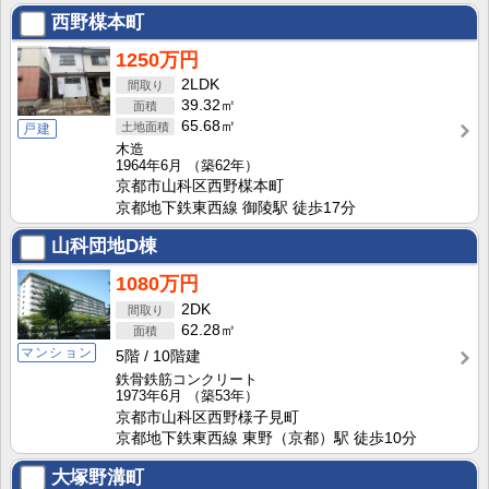
西野楳本町
1250万円
2LDK
39.32㎡
65.68㎡
戸建
木造
1964年6月
（築62年）
京都市山科区西野楳本町
京都地下鉄東西線 御陵駅 徒歩17分
山科団地D棟
1080万円
2DK
62.28㎡
マンション
5階
10階建
鉄骨鉄筋コンクリート
1973年6月
（築53年）
京都市山科区西野様子見町
京都地下鉄東西線 東野（京都）駅 徒歩10分
大塚野溝町