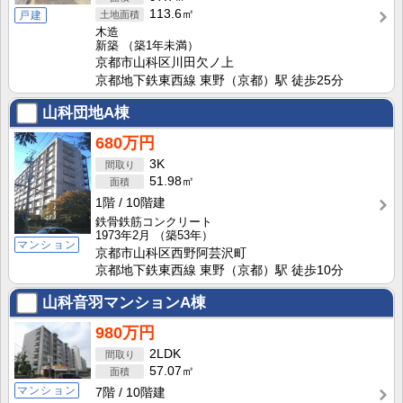
113.6㎡
戸建
木造
新築
（築1年未満）
京都市山科区川田欠ノ上
京都地下鉄東西線 東野（京都）駅 徒歩25分
山科団地A棟
680万円
3K
51.98㎡
1階
10階建
鉄骨鉄筋コンクリート
1973年2月
（築53年）
マンション
京都市山科区西野阿芸沢町
京都地下鉄東西線 東野（京都）駅 徒歩10分
山科音羽マンションA棟
980万円
2LDK
57.07㎡
マンション
7階
10階建