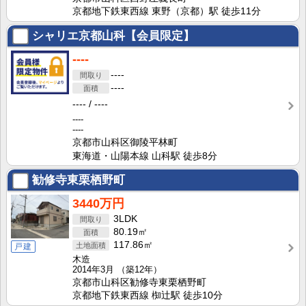
京都地下鉄東西線 東野（京都）駅 徒歩11分
シャリエ京都山科【会員限定】
----
----
----
----
----
----
----
京都市山科区御陵平林町
東海道・山陽本線 山科駅 徒歩8分
勧修寺東栗栖野町
3440万円
3LDK
80.19㎡
117.86㎡
戸建
木造
2014年3月
（築12年）
京都市山科区勧修寺東栗栖野町
京都地下鉄東西線 椥辻駅 徒歩10分