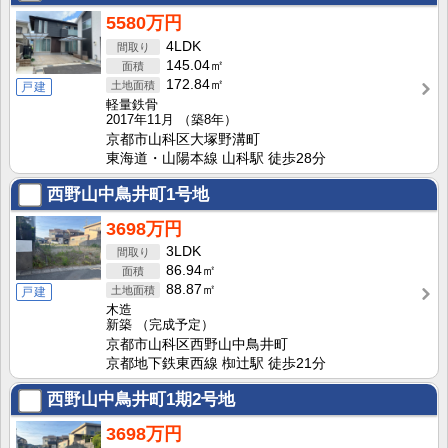
5580万円
4LDK
145.04㎡
172.84㎡
戸建
軽量鉄骨
2017年11月
（築8年）
京都市山科区大塚野溝町
東海道・山陽本線 山科駅 徒歩28分
西野山中鳥井町1号地
3698万円
3LDK
86.94㎡
88.87㎡
戸建
木造
新築
（完成予定）
京都市山科区西野山中鳥井町
京都地下鉄東西線 椥辻駅 徒歩21分
西野山中鳥井町1期2号地
3698万円