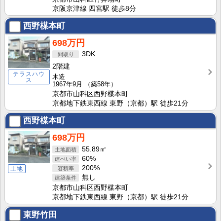
京阪京津線 四宮駅 徒歩8分
西野楳本町
698万円
3DK
2階建
テラスハウ
木造
ス
1967年9月
（築58年）
京都市山科区西野楳本町
京都地下鉄東西線 東野（京都）駅 徒歩21分
西野楳本町
698万円
55.89㎡
60%
200%
土地
無し
京都市山科区西野楳本町
京都地下鉄東西線 東野（京都）駅 徒歩21分
東野竹田