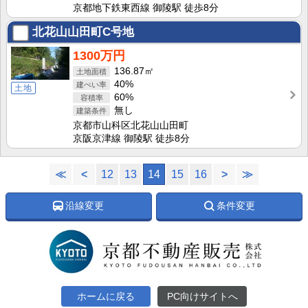
京都地下鉄東西線 御陵駅 徒歩8分
北花山山田町C号地
1300万円
136.87㎡
40%
土地
60%
無し
京都市山科区北花山山田町
京阪京津線 御陵駅 徒歩8分
≪
<
12
13
14
15
16
>
≫
沿線変更
条件変更
ホームに戻る
PC向けサイトへ