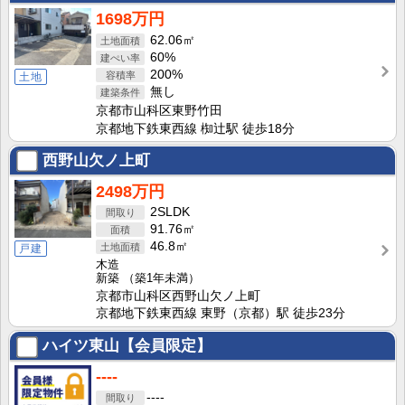
1698万円
62.06㎡
60%
200%
土地
無し
京都市山科区東野竹田
京都地下鉄東西線 椥辻駅 徒歩18分
西野山欠ノ上町
2498万円
2SLDK
91.76㎡
46.8㎡
戸建
木造
新築
（築1年未満）
京都市山科区西野山欠ノ上町
京都地下鉄東西線 東野（京都）駅 徒歩23分
ハイツ東山【会員限定】
----
----