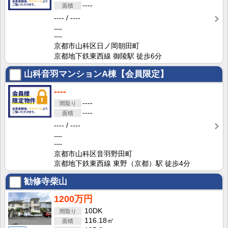
----
----
----
----
----
京都市山科区日ノ岡朝田町
京都地下鉄東西線 御陵駅 徒歩6分
山科音羽マンションA棟【会員限定】
----
----
----
----
----
----
----
京都市山科区音羽野田町
京都地下鉄東西線 東野（京都）駅 徒歩4分
勧修寺柴山
1200万円
10DK
116.18㎡