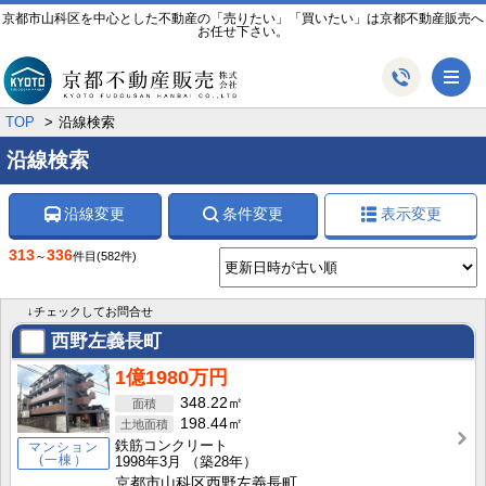
京都市山科区を中心とした不動産の「売りたい」「買いたい」は京都不動産販売へ
お任せ下さい。
メ
TOP
沿線検索
沿線検索
沿線変更
条件変更
表示変更
313
336
～
件目
(582件)
↓チェックしてお問合せ
西野左義長町
1億1980万円
348.22㎡
198.44㎡
鉄筋コンクリート
マンション
(一棟）
1998年3月
（築28年）
京都市山科区西野左義長町