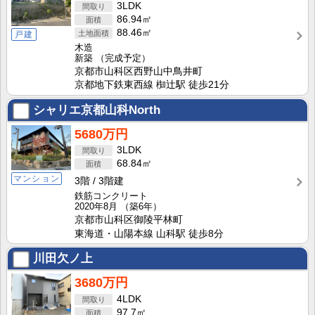
3LDK
86.94㎡
88.46㎡
戸建
木造
新築
（完成予定）
京都市山科区西野山中鳥井町
京都地下鉄東西線 椥辻駅 徒歩21分
シャリエ京都山科North
5680万円
3LDK
68.84㎡
マンション
3階
3階建
鉄筋コンクリート
2020年8月
（築6年）
京都市山科区御陵平林町
東海道・山陽本線 山科駅 徒歩8分
川田欠ノ上
3680万円
4LDK
97.7㎡