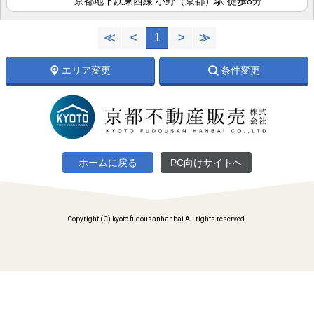
京都地下鉄東西線 小野（京都）駅 徒歩8分
≪
<
1
>
≫
エリア変更
条件変更
ホームに戻る
PC向けサイトへ
Copyright (C) kyoto fudousanhanbai All rights reserved.