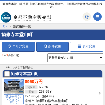
勧修寺本堂山町,売買,京都不動産販売の収益物件。山科区の投資物件の価格別検
索。
メ
TOP
売買物件一覧
勧修寺本堂山町
エリア変更
条件変更
表示変更
1
1
～
件目
(1件)
↓チェックしてお問合せ
勧修寺本堂山町
8950万円
6.23%
257.58㎡
1978年2月
（築48年）
収益物件(マ
ンション(一
京都市山科区勧修寺本堂山町
棟）)