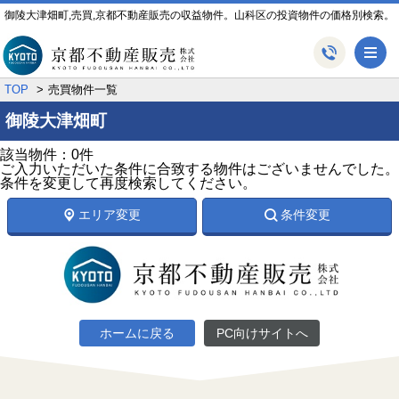
御陵大津畑町,売買,京都不動産販売の収益物件。山科区の投資物件の価格別検索。
メ
TOP
売買物件一覧
御陵大津畑町
該当物件：0件
ご入力いただいた条件に合致する物件はございませんでした。
条件を変更して再度検索してください。
エリア変更
条件変更
ホームに戻る
PC向けサイトへ