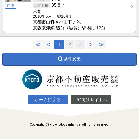
85.8㎡
戸建
木造
2010年5月
（築16年）
京都市山科区小山下ノ池
京阪京津線 追分（滋賀）駅 徒歩12分
≪
<
1
2
3
>
≫
条件変更
ホームに戻る
PC向けサイトへ
Copyright (C) kyoto fudousanhanbai All rights reserved.