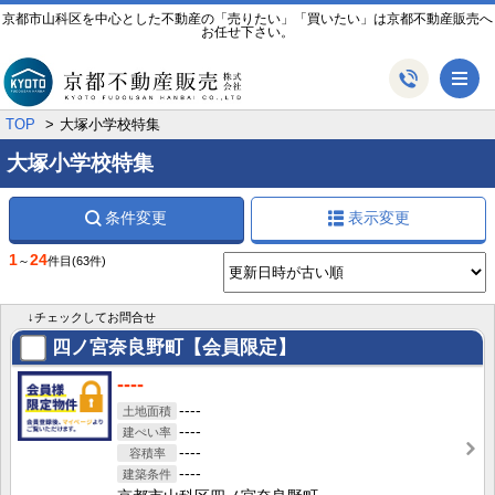
京都市山科区を中心とした不動産の「売りたい」「買いたい」は京都不動産販売へ
お任せ下さい。
メ
TOP
大塚小学校特集
大塚小学校特集
条件変更
表示変更
1
24
～
件目
(63件)
↓チェックしてお問合せ
四ノ宮奈良野町【会員限定】
----
----
----
----
----