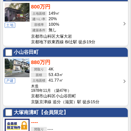
800万円
149㎡
20%
100%
土地
無し
京都市山科区大塚大岩
京都地下鉄東西線 椥辻駅 徒歩19分
小山谷田町
880万円
4K
53.43㎡
41.77㎡
戸建
木造
1978年11月
（築47年）
京都市山科区小山谷田町
京阪京津線 追分（滋賀）駅 徒歩15分
大塚南溝町【会員限定】
----
----