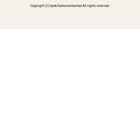
Copyright (C) kyoto fudousanhanbai All rights reserved.