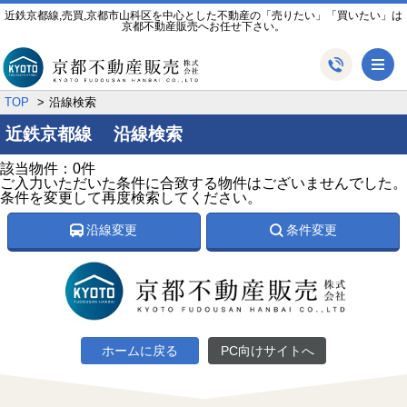
近鉄京都線,売買,京都市山科区を中心とした不動産の「売りたい」「買いたい」は
京都不動産販売へお任せ下さい。
メ
TOP
沿線検索
近鉄京都線 沿線検索
該当物件：0件
ご入力いただいた条件に合致する物件はございませんでした。
条件を変更して再度検索してください。
沿線変更
条件変更
ホームに戻る
PC向けサイトへ