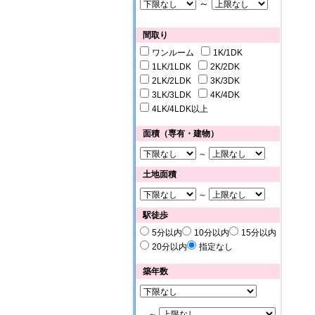
～
間取り
ワンルーム
1K/1DK
1LK/1LDK
2K/2DK
2LK/2LDK
3K/3DK
3LK/3LDK
4K/4DK
4LK/4LDK以上
面積（専有・建物）
～
土地面積
～
駅徒歩
5分以内
10分以内
15分以内
20分以内
指定なし
築年数
～