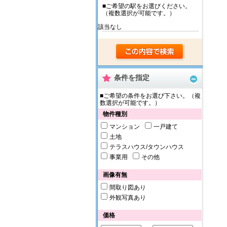
■ご希望の駅をお選びください。
（複数選択が可能です。）
該当なし
条件を指定
■ご希望の条件をお選び下さい。（複
数選択が可能です。）
物件種別
マンション
一戸建て
土地
テラスハウス/タウンハウス
事業用
その他
画像有無
間取り図あり
外観写真あり
価格