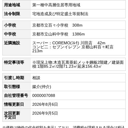
用途地域
第一種中高層住居専用地域
法令制限
宅地造成及び特定盛土等規制法
小学校
京都市立百々小学校 308m
中学校
京都市立山科中学校 1386m
近隣施設
スーパー：COREMO(ｺﾚﾓ) 川田店 42m
コンビ二：セブンイレブン 京都山科百々町店
213m
特定事項等
※現況上物:木造瓦葺亜鉛メッキ鋼板2階建／建築面
積:1階85.2㎡/2階71.23㎡延床156.43㎡
引渡し時期
相談
取引態様
媒介(仲介)
自社管理番号
0000007088
情報更新日
2026年8月6日
次回更新
2026年9月5日
予定日
※価格は物件の代金総額を表示しており、消費税が課税される場合は税込