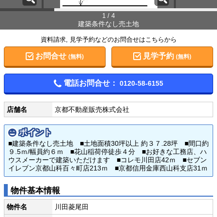
1 / 4
建築条件なし売土地
資料請求, 見学予約などのお問合せはこちらから
お問合せ
見学予約
(無料)
(無料)
電話お問合せ：
0120-58-6155
店舗名
京都不動産販売株式会社
ポイント
■建築条件なし売土地 ■土地面積30坪以上 約３７.28坪 ■間口約
９.5ｍ/幅員約６ｍ ■花山稲荷停徒歩４分 ■お好きな工務店、ハ
ウスメーカーで建築いただけます ■コレモ川田店42ｍ ■セブン
イレブン京都山科百々町店213ｍ ■京都信用金庫西山科支店31ｍ
物件基本情報
物件名
川田菱尾田