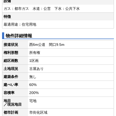
設備
ガス：都市ガス 水道：公営 下水：公共下水
特徴
最適用途：住宅用地
物件詳細情報
接道状況
西6m公道 間口9.5m
権利形態
所有権
総区画数
1区画
土地現況
古屋あり
建築条件
無し
建ぺい率
60%
容積率
200%
地目
宅地
／現況地目
都市計画
市街化区域