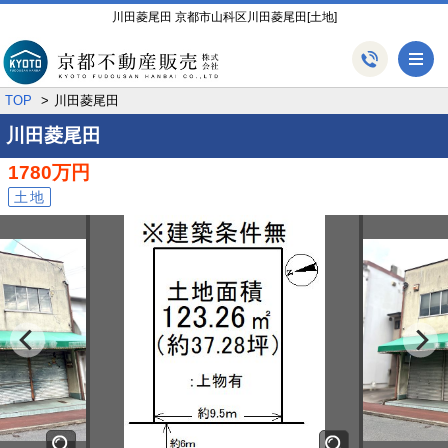
川田菱尾田 京都市山科区川田菱尾田[土地]
メ
TOP
川田菱尾田
川田菱尾田
1780万円
土地