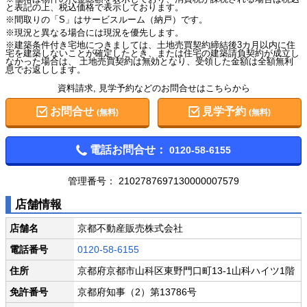
と表記の上、税込価格で表示しております。
※間取りの「S」はサービスルーム（納戸）です。
※現況と異なる場合には現況を優先します。
※建築条件付き宅地につきましては、土地売買契約締結後3カ月以内に住
宅を建築しないことが確定したとき、または住宅の建築請負契約が成立し
なかった場合は、 土地売買契約は無効となり、受領した金額は全額無利
息でお返しします。
資料請求, 見学予約などのお問合せはこちらから
お問合せ
見学予約
(無料)
(無料)
電話お問合せ：
0120-58-6155
管理番号：
2102787697130000007579
店舗情報
店舗名
京都不動産販売株式会社
電話番号
0120-58-6155
住所
京都府京都市山科区東野門口町13-1山科ハイツ1階
免許番号
京都府知事（2）第13786号