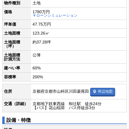
物件種別
土地
価格
1780万円
￥ローンシミュレーション
坪単価
47.75万円
土地面積
123.26㎡
土地面積
約37.28坪
（坪）
土地面積
公簿
計測方法
建ぺい率
60%
容積率
200%
京都府京都市山科区川田菱尾田
住所
周辺地図
交通（詳細）
京都地下鉄東西線 椥辻駅 徒歩24分
【バス】花山稲荷 バス停徒歩3分
設備・特徴