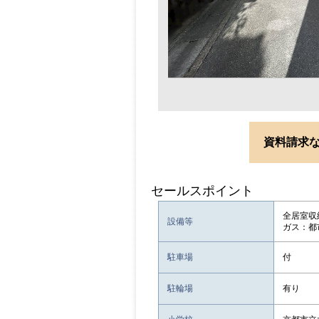
資料請求
セールスポイント
全居室収
設備等
ガス：都
駐車場
付
駐輪場
有り