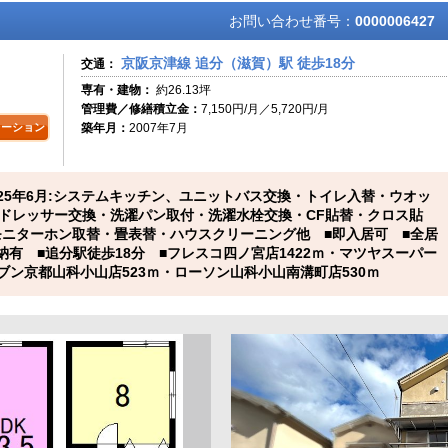
お問い合わせ番号：
0000006427
京阪京津線 追分（滋賀）駅 徒歩18分
交通：
専有・建物：
約26.13坪
管理費／修繕積立金：
7,150円/月／5,720円/月
レーション
築年月：
2007年7月
025年6月:システムキッチン、ユニットバス交換・トイレ入替・ウオッ
ドレッサー交換・洗濯パン取付・洗濯水栓交換・CF貼替・クロス貼
モニターホン取替・畳表替・ハウスクリーニング他 ■即入居可 ■全居
収納有 ■追分駅徒歩18分 ■フレスコ四ノ宮店1422ｍ・マツヤスーパー
レブン京都山科小山店523ｍ・ローソン山科小山南溝町店530ｍ