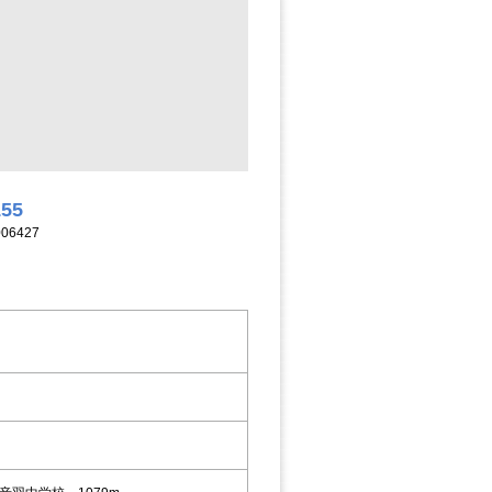
155
06427