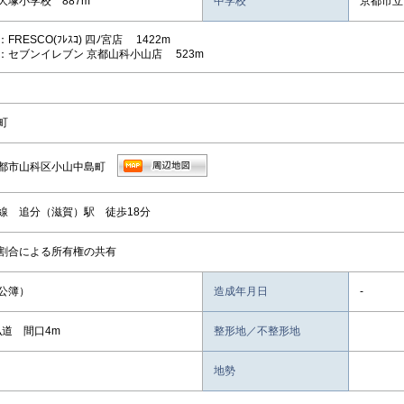
大塚小学校 887m
中学校
京都市立
FRESCO(ﾌﾚｽｺ) 四ﾉ宮店 1422m
：セブンイレブン 京都山科小山店 523m
町
都市山科区小山中島町
線 追分（滋賀）駅 徒歩18分
割合による所有権の共有
（公簿）
造成年月日
-
私道 間口4m
整形地／不整形地
地勢