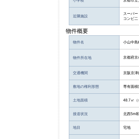
小学校
京都市立
スーパー：
近隣施設
コンビ二
物件概要
物件名
小山中島
京都府京
物件所在地
交通機関
京阪京津
敷地の権利形態
専有面積
土地面積
48.7㎡
接道状況
北西5m
地目
宅地