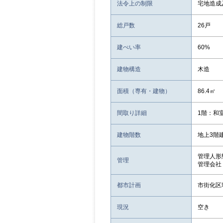
法令上の制限
宅地造成
総戸数
26戸
建ぺい率
60%
建物構造
木造
面積（専有・建物）
86.4㎡
間取り詳細
1階：和室
建物階数
地上3
管理人形
管理
管理会社
都市計画
市街化区
現況
空き