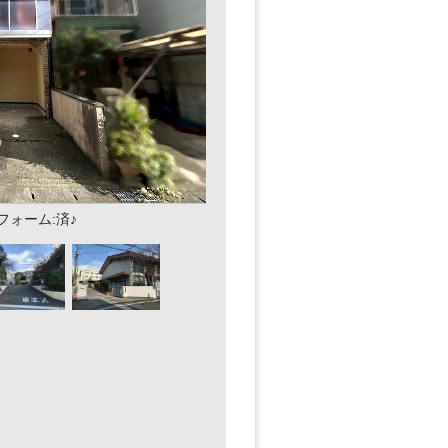
ォーム:済♪