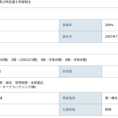
及び特定盛土等規制法
容積率
200%
築年月
2007年
(6畳) 2階：LDK(13.5畳) 3階：洋室(6畳) 8階：洋室(6畳)
階建
所在階
態：巡回 管理形態：全部委託
：オークラハウジング(株)
域
用途地域
第一種住
引渡時期
即時