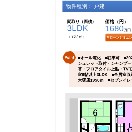
物件種別： 戸建
間取り（面積）
価格（円）
3LDK
1680
万円
（ 86.4㎡）
￥ローンシミュ
■オール電化 ■駐車可 ■2
シュレット取付・シャンプー
替・フロアタイル上貼・TV
室6帖以上3LDK ■全居室
大塚店1950ｍ ■セブンイ