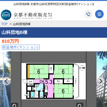
山科団地B棟 京都市山科区西野阿芸沢町[収益物件(マンション)]
メ
TOP
山科団地B棟
山科団地B棟
810万円
収益物件(マンション)