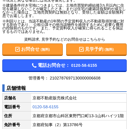
※現況と異なる場合には現況を優先します。
※建築条件付き宅地につきましては、土地売買契約締結後3カ月以内に住
宅を建築しないことが確定したとき、または住宅の建築請負契約が成立し
なかった場合は、 土地売買契約は無効となり、受領した金額は全額無利
息でお返しします。
※利回りとは、当該不動産の1年間の予定賃料収入の不動産取得対価に対
する割合であり、 公租公課その他当該物件を維持するために必要な費用
の控除前のものです。 また、予定賃料収入が確実に得られることを保証
するものではありません。
資料請求, 見学予約などのお問合せはこちらから
お問合せ
見学予約
(無料)
(無料)
電話お問合せ：
0120-58-6155
管理番号：
2102787697130000006608
店舗情報
店舗名
京都不動産販売株式会社
電話番号
0120-58-6155
住所
京都府京都市山科区東野門口町13-1山科ハイツ1階
免許番号
京都府知事（2）第13786号