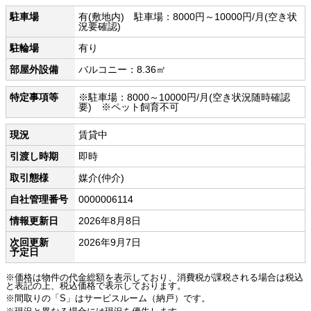
駐車場
有(敷地内) 駐車場：8000円～10000円/月(空き状
況要確認)
駐輪場
有り
部屋外設備
バルコニー：8.36㎡
特定事項等
※駐車場：8000～10000円/月(空き状況随時確認
要) ※ペット飼育不可
現況
賃貸中
引渡し時期
即時
取引態様
媒介(仲介)
自社管理番号
0000006114
情報更新日
2026年8月8日
次回更新
2026年9月7日
予定日
※価格は物件の代金総額を表示しており、消費税が課税される場合は税込
と表記の上、税込価格で表示しております。
※間取りの「S」はサービスルーム（納戸）です。