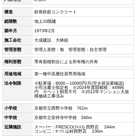
構造
鉄骨鉄筋コンクリート
総階数
地上10階建
築年月
1973年2月
施工会社
大成建設、大林組
管理形態
管理人形態：無 管理形態：自主管理
権利形態
専有面積割合による所有権の共有
用途地域
第一種中高層住居専用地域
法令制限
※駐車場：8000～10000円/月(空き状況要確認)
※司法書士指定有 ※2024年度固都税：44986
円 ※ペット飼育不可 ※2012年マンション大規
模修繕工事済み
小学校
京都市立西野小学校 761m
中学校
京都市立安祥寺中学校 340m
近隣施設
スーパー：FRESCO(ﾌﾚｽｺ) 西野店 244m
コンビ二：ﾛｰｿﾝ 山科西野店 230m