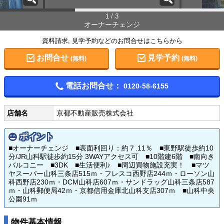
1 / 3
オーナーチェンジ
資料請求, 見学予約などのお問合せはこちらから
お問合せ
見学予約
(無料)
(無料)
電話お問合せ：
0120-58-6155
店舗名
京都不動産販売株式会社
ポイント
■オーナーチェンジ ■表面利回り：約７.11％ ■東野駅徒歩約10
分/JR山科駅徒歩約15分 3WAYアクセス可 ■10階建6階 ■南向き
バルコニー ■3DK ■生活便利♪ ■周辺買物施設充実！ ■マツ
ヤスーパー山科三条店515ｍ・フレスコ西野店244ｍ・ローソン山
科西野店230ｍ・DCM山科店607ｍ・サンドラッグ山科三条店587
ｍ・山科郵便局42ｍ・京都信用金庫北山科支店307ｍ ■山科中央
公園91ｍ
物件基本情報