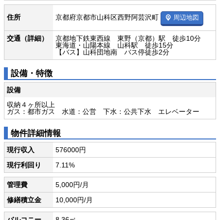
京都府京都市山科区西野阿芸沢町
住所
周辺地図
交通（詳細）
京都地下鉄東西線 東野（京都）駅 徒歩10分
東海道・山陽本線 山科駅 徒歩15分
【バス】山科団地南 バス停徒歩2分
設備・特徴
設備
収納４ヶ所以上
ガス：都市ガス 水道：公営 下水：公共下水 エレベーター
物件詳細情報
現行収入
576000円
現行利回り
7.11%
管理費
5,000円/月
修繕積立金
10,000円/月
バルコニー
8.36㎡