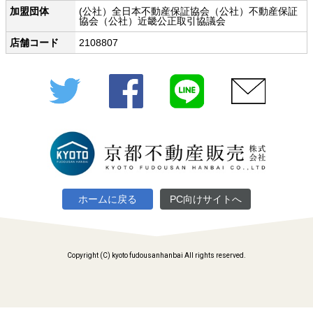
加盟団体
(公社）全日本不動産保証協会（公社）不動産保証
協会（公社）近畿公正取引協議会
店舗コード
2108807
Twitter
Facebook
LINE
メール
ホームに戻る
PC向けサイトへ
Copyright (C) kyoto fudousanhanbai All rights reserved.