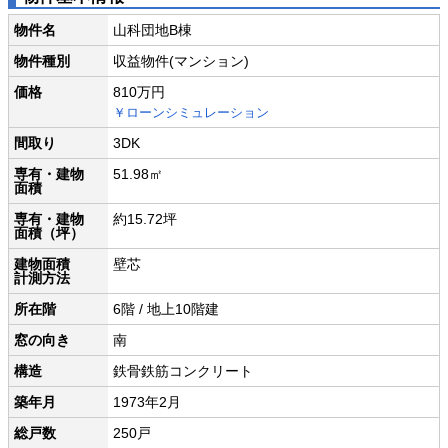
物件名
山科団地B棟
物件種別
収益物件(マンション)
価格
810万円
￥ローンシミュレーション
間取り
3DK
専有・建物
51.98㎡
面積
専有・建物
約15.72坪
面積（坪）
建物面積
壁芯
計測方法
所在階
6階 / 地上10階建
窓の向き
南
構造
鉄骨鉄筋コンクリート
築年月
1973年2月
総戸数
250戸