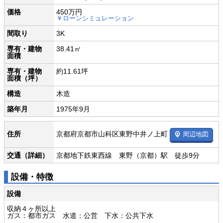
価格
450万円
￥ローンシミュレーション
間取り
3K
専有・建物
38.41㎡
面積
専有・建物
約11.61坪
面積（坪）
構造
木造
築年月
1975年9月
京都府京都市山科区東野中井ノ上町
住所
周辺地図
交通（詳細）
京都地下鉄東西線 東野（京都）駅 徒歩9分
設備・特徴
設備
収納４ヶ所以上
ガス：都市ガス 水道：公営 下水：公共下水