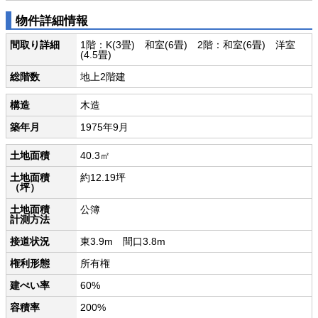
物件詳細情報
間取り詳細
1階：K(3畳) 和室(6畳) 2階：和室(6畳) 洋室
(4.5畳)
総階数
地上2階建
構造
木造
築年月
1975年9月
土地面積
40.3㎡
土地面積
約12.19坪
（坪）
土地面積
公簿
計測方法
接道状況
東3.9m 間口3.8m
権利形態
所有権
建ぺい率
60%
容積率
200%