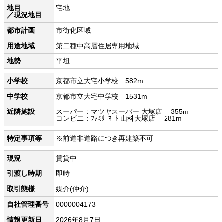
地目
宅地
／現況地目
都市計画
市街化区域
用途地域
第二種中高層住居専用地域
地勢
平坦
小学校
京都市立大宅小学校 582m
中学校
京都市立大宅中学校 1531m
近隣施設
スーパー：マツヤスーパー 大塚店 355m
コンビ二：ﾌｧﾐﾘｰﾏｰﾄ 山科大塚店 281m
特定事項等
※前道非道路につき再建築不可
現況
賃貸中
引渡し時期
即時
取引態様
媒介(仲介)
自社管理番号
0000004173
情報更新日
2026年8月7日