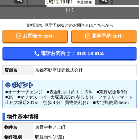
1 / 3
資料請求, 見学予約などのお問合せはこちらから
お問合せ
見学予約
(無料)
(無料)
電話お問合せ：
0120-58-6155
店舗名
京都不動産販売株式会社
ポイント
■オーナーチェンジ ■表面利回り約１１.5％ ■東野駅徒歩9分
■3K ■マツヤスーパー大塚店355ｍ 徒歩５分・ファミリーマート
山科大塚店281ｍ 徒歩４分 買物便利お♪ ■大宅郵便局856ｍ
物件基本情報
物件名
東野中井ノ上町
物件種別
収益物件(戸建)