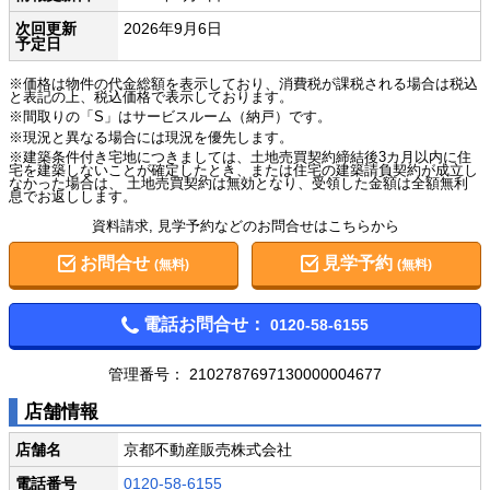
次回更新
2026年9月6日
予定日
※価格は物件の代金総額を表示しており、消費税が課税される場合は税込
と表記の上、税込価格で表示しております。
※間取りの「S」はサービスルーム（納戸）です。
※現況と異なる場合には現況を優先します。
※建築条件付き宅地につきましては、土地売買契約締結後3カ月以内に住
宅を建築しないことが確定したとき、または住宅の建築請負契約が成立し
なかった場合は、 土地売買契約は無効となり、受領した金額は全額無利
息でお返しします。
資料請求, 見学予約などのお問合せはこちらから
お問合せ
見学予約
(無料)
(無料)
電話お問合せ：
0120-58-6155
管理番号：
2102787697130000004677
店舗情報
店舗名
京都不動産販売株式会社
電話番号
0120-58-6155