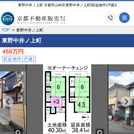
東野中井ノ上町 京都市山科区東野中井ノ上町[収益物件(戸建)]
メ
TOP
東野中井ノ上町
東野中井ノ上町
450万円
収益物件(戸建)