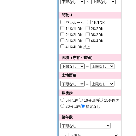
～
間取り
ワンルーム
1K/1DK
1LK/1LDK
2K/2DK
2LK/2LDK
3K/3DK
3LK/3LDK
4K/4DK
4LK/4LDK以上
面積（専有・建物）
～
土地面積
～
駅徒歩
5分以内
10分以内
15分以内
20分以内
指定なし
築年数
～