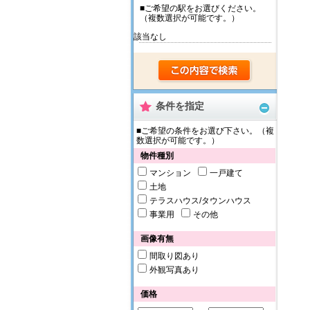
■ご希望の駅をお選びください。
（複数選択が可能です。）
該当なし
条件を指定
■ご希望の条件をお選び下さい。（複
数選択が可能です。）
物件種別
マンション
一戸建て
土地
テラスハウス/タウンハウス
事業用
その他
画像有無
間取り図あり
外観写真あり
価格