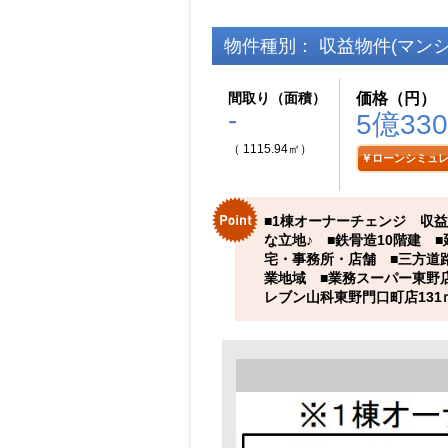
物件種別： 収益物件(マンシ
間取り（面積）
価格（円）
-
5億330
（ 1115.94㎡）
￥ローンシミュ
■1棟オーナーチェンジ 収益
な立地♪ ■鉄骨造10階建 ■
宅・事務所・店舗 ■三方道路 
業地域 ■業務スーパー東野店
レブン山科東野門口町店131