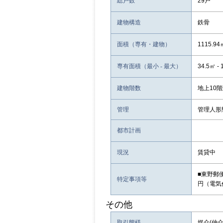
総戸数
29戸
建物構造
鉄骨
面積（専有・建物）
1115.94
専有面積（最小 - 最大）
34.5㎡ - 
建物階数
地上10
管理
管理人形
都市計画
現況
賃貸中
■東野郵
特定事項等
円（電気
その他
取引態様
媒介(仲介