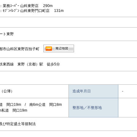
業務ｽｰﾊﾟｰ 山科東野店 290m
ｾﾌﾞﾝｲﾚﾌﾞﾝ 山科東野門口町店 131m
ート東野
都市山科区東野百拍子町
鉄東西線 東野（京都）駅 徒歩5分
9㎡（公簿）
造成年月日
-
道 間口19m / 南6m公道 間口8m
整形地／不整形地
m私道 間口19m
及び特定盛土等規制法