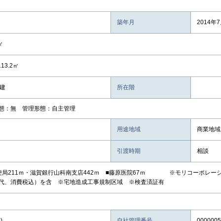
築年月
2014年
㎡
113.2㎡
階建
所在階
態：無 管理形態：自主管理
用途地域
商業地域
引渡時期
相談
便局211ｍ・滋賀銀行山科南支店442ｍ ■藤原医院67ｍ ※モリコーポレーショ
代、消費税込）を含 ※宅地造成工事規制区域 ※検査済証有
)
自社管理番号
0000005