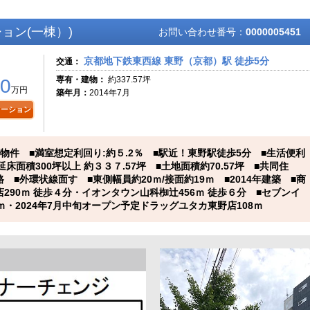
ョン(一棟）)
お問い合わせ番号：
0000005451
京都地下鉄東西線 東野（京都）駅 徒歩5分
交通：
専有・建物：
約337.57坪
0
万円
築年月：
2014年7月
レーション
物件 ■満室想定利回り:約５.2％ ■駅近！東野駅徒歩5分 ■生活便利
延床面積300坪以上 約３３７.57坪 ■土地面積約70.57坪 ■共同住
■外環状線面す ■東側幅員約20ｍ/接面約19ｍ ■2014年建築 ■商
290ｍ 徒歩４分・イオンタウン山科椥辻456ｍ 徒歩６分 ■セブンイ
ｍ・2024年7月中旬オープン予定ドラッグユタカ東野店108ｍ