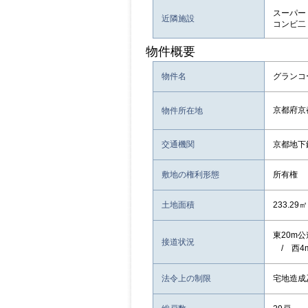
スーパー：
近隣施設
コンビ二：
物件概要
物件名
グランコ
京都府京
物件所在地
交通機関
京都地下
敷地の権利形態
所有権
土地面積
233.2
東20m公
接道状況
/ 西4
法令上の制限
宅地造成