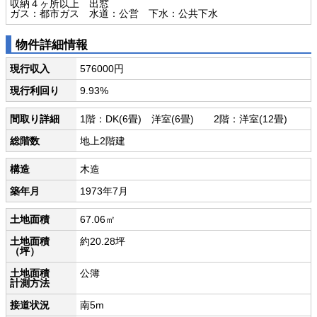
収納４ヶ所以上 出窓
ガス：都市ガス 水道：公営 下水：公共下水
物件詳細情報
現行収入
576000円
現行利回り
9.93%
間取り詳細
1階：DK(6畳) 洋室(6畳) 2階：洋室(12畳)
総階数
地上2階建
構造
木造
築年月
1973年7月
土地面積
67.06㎡
土地面積
約20.28坪
（坪）
土地面積
公簿
計測方法
接道状況
南5m