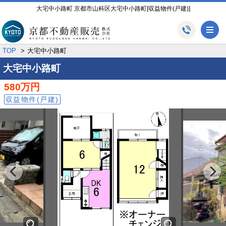
大宅中小路町 京都市山科区大宅中小路町[収益物件(戸建)]
メ
TOP
大宅中小路町
大宅中小路町
580万円
収益物件(戸建)