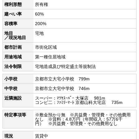
権利形態
所有権
建ぺい率
60%
容積率
200%
地目
宅地
／現況地目
都市計画
市街化区域
用途地域
第一種住居地域
法令制限
宅地造成及び特定盛土等規制法
小学校
京都市立大宅小学校 799m
中学校
京都市立大宅中学校 746m
近隣施設
スーパー：ﾏﾂﾔｽｰﾊﾟｰ 大塚店 981m
コンビ二：ﾌｧﾐﾘｰﾏｰﾄ 京都山科大宅店 735m
特定事項等
※敷金預かり無 ※共益費・管理費・その他費用
なし ※賃料：4.8万円（年間収入：57万6千
円） ※共益費・管理費・その他費用なし
現況
賃貸中