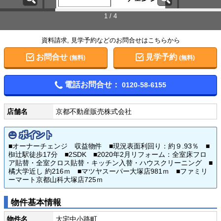
1 / 4
資料請求, 見学予約などのお問合せはこちらから
お問合せ
見学予約
(無料)
(無料)
電話お問合せ：
0120-58-6155
店舗名
京都不動産販売株式会社
ポイント
■オーナーチェンジ 収益物件 ■現況表面利回り：約９.93％ ■
椥辻駅徒歩17分 ■2SDK ■2020年2月リフォーム：全室床フロ
ア貼替・全室クロス貼替・キッチン入替・ハウスクリーニング ■
橘大学近し 約216ｍ ■マツヤスーパー大塚店981ｍ ■ファミリ
ーマート京都山科大塚店725ｍ
物件基本情報
物件名
大宅中小路町