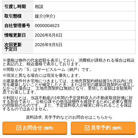
引渡し時期
相談
取引態様
媒介(仲介)
自社管理番号
0000004623
情報更新日
2026年8月6日
次回更新
2026年9月5日
予定日
※価格は物件の代金総額を表示しており、消費税が課税される場合は税込
と表記の上、税込価格で表示しております。
※間取りの「S」はサービスルーム（納戸）です。
※現況と異なる場合には現況を優先します。
※建築条件付き宅地につきましては、土地売買契約締結後3カ月以内に住
宅を建築しないことが確定したとき、または住宅の建築請負契約が成立し
なかった場合は、 土地売買契約は無効となり、受領した金額は全額無利
息でお返しします。
※利回りとは、当該不動産の1年間の予定賃料収入の不動産取得対価に対
する割合であり、 公租公課その他当該物件を維持するために必要な費用
の控除前のものです。 また、予定賃料収入が確実に得られることを保証
するものではありません。
資料請求, 見学予約などのお問合せはこちらから
お問合せ
見学予約
(無料)
(無料)