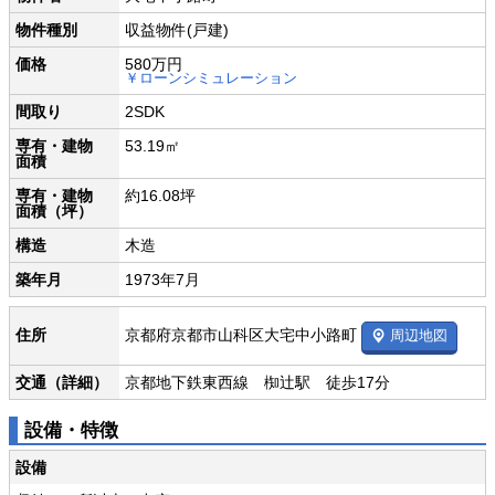
物件種別
収益物件(戸建)
価格
580万円
￥ローンシミュレーション
間取り
2SDK
専有・建物
53.19㎡
面積
専有・建物
約16.08坪
面積（坪）
構造
木造
築年月
1973年7月
京都府京都市山科区大宅中小路町
住所
周辺地図
交通（詳細）
京都地下鉄東西線 椥辻駅 徒歩17分
設備・特徴
設備