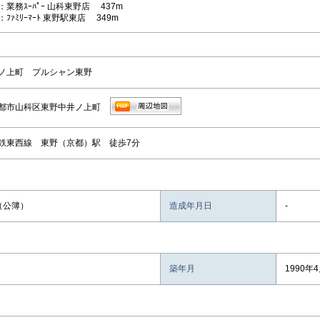
業務ｽｰﾊﾟｰ 山科東野店 437m
ﾌｧﾐﾘｰﾏｰﾄ 東野駅東店 349m
ノ上町 プルシャン東野
都市山科区東野中井ノ上町
鉄東西線 東野（京都）駅 徒歩7分
㎡（公簿）
造成年月日
-
築年月
1990年