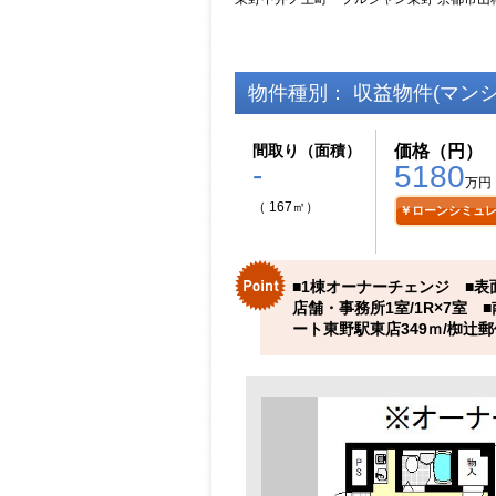
物件種別： 収益物件(マンシ
間取り（面積）
価格（円）
-
5180
万円
（ 167㎡）
￥ローンシミュ
■1棟オーナーチェンジ ■表面利
店舗・事務所1室/1R×7室 
ート東野駅東店349ｍ/椥辻郵