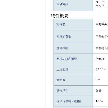
スーパー：
近隣施設
コンビ二：
物件概要
物件名
東野中井
京都府京
物件所在地
交通機関
京都地下
敷地の権利形態
所有権
土地面積
82.65
総戸数
8戸
建物構造
鉄骨
面積（専有・建物）
167㎡