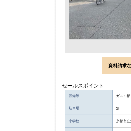
資料請求
セールスポイント
設備等
ガス：都
駐車場
無
小学校
京都市立