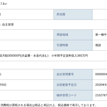
17.8㎡
階建
所在階
：自主管理
用途地域
第一種中
引渡時期
相談
賃月額300000円(共益費・水道代含む) ※年間予定賃料収入360万円
)
自社管理番号
0000004
8月9日
次回更新予定日
2026年
物件管理コード
2102787
、消費税が課税される場合は税込と表記の上、税込価格で表示しております。