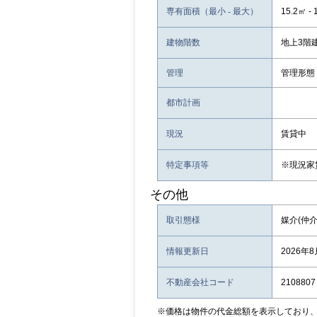
専有面積（最小 - 最大）
15.2㎡ - 
建物階数
地上3
管理
管理形態
都市計画
現況
賃貸中
特定事項等
※現況家
その他
取引態様
媒介(仲介
情報更新日
2026年
不動産会社コード
2108807
※価格は物件の代金総額を表示しており