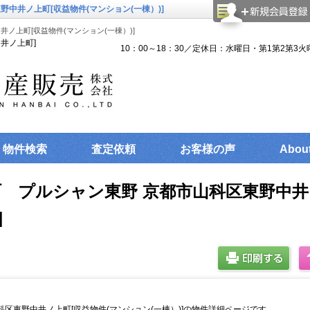
中井ノ上町[収益物件(マンション(一棟）)]
ノ上町[収益物件(マンション(一棟）)]
井ノ上町]
10：00～18：30／定休日：水曜日・第1第2第3火
物件検索
査定依頼
お客様の声
Abou
 プルシャン東野 京都市山科区東野中井
]
区東野中井ノ上町[収益物件(マンション(一棟）)]の物件詳細ページです。