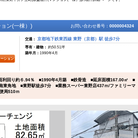
ョン(一棟）)
お問い合わせ番号：
0000004324
京都地下鉄東西線 東野（京都）駅 徒歩7分
交通：
専有・建物：
約50.51坪
築年月：
1990年4月
レーション
回り約６.94％ ■1990年4月築 ■鉄骨造 ■延床面積167.00㎡ ■
■南東角地 ■東野駅徒歩7分 ■業務スーパー東野店437ｍ/ファミリーマ
便局510ｍ